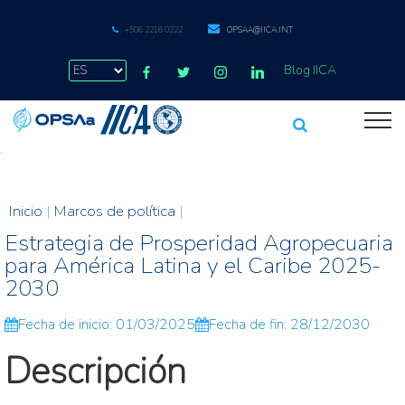
+506 2216 0222
OPSAA@IICA.INT
Blog IICA
.
Inicio
|
Marcos de política
|
Estrategia de Prosperidad Agropecuaria
para América Latina y el Caribe 2025-
2030
Fecha de inicio: 01/03/2025
Fecha de fin: 28/12/2030
Descripción