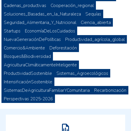
Cadenas_productivas
Cooperación_regional
Soluciones_Basadas_en_la_Naturaleza
Sequías
Seguridad_Alimentaria_Y_Nutricional
Ciencia_abierta
Startups
EconomíaDeLosCuidados
NuevaGeneraciónDePolíticas
Productividad_agrícola_global
Comercio&Ambiente
Deforestación
Bosques&Biodiversidad
AgriculturaClimáticamenteInteligente
ProductividadSostenible
Sistemas_Agroecológicos
IntensificaciónSostenible
SistemasDeAgriculturaFamiliarYComunitaria
Recarbonización
Perspectivas 2025-2026