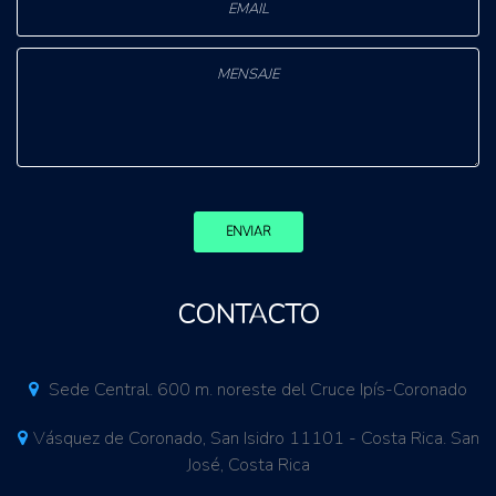
ENVIAR
CONTACTO
Sede Central. 600 m. noreste del Cruce Ipís-Coronado
Vásquez de Coronado, San Isidro 11101 - Costa Rica. San
José, Costa Rica