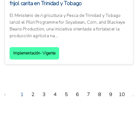
frijol carita en Trinidad y Tobago
El Ministerio de Agricultura y Pesca de Trinidad y Tobago
lanzó el Pilot Programme for Soyabean, Corn, and Blackeye
Beans Production, una iniciativa orientada a fortalecer la
producción agrícola na...
Implementación- Vigente
‹
1
2
3
4
5
6
7
8
9
10
...