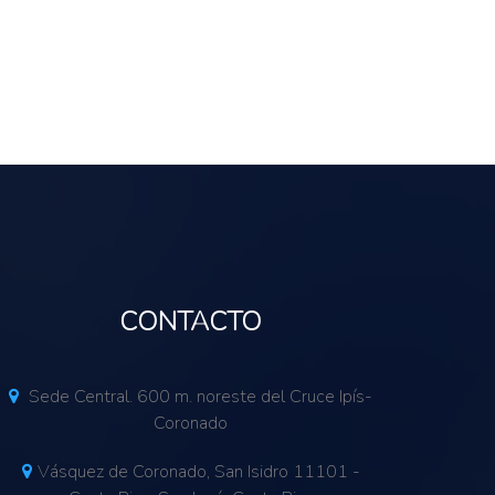
CONTACTO
Sede Central. 600 m. noreste del Cruce Ipís-
Coronado
Vásquez de Coronado, San Isidro 11101 -