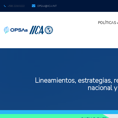
+506 2216 0222
OPSAA@IICA.INT
POLÍTICAS
Lineamientos, estrategias, r
nacional y