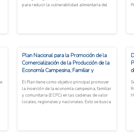
para reducir la vulnerabilidad alimentaria del
P
país. Esto se logrará ...
i
Plan Nacional para la Promoción de la
D
Comercialización de la Producción de la
P
Economía Campesina, Familiar y
d
Comunit...
H
de
El Plan tiene como objetivo principal promover
S
la inserción de la economía campesina, familiar
R
y comunitaria (ECFC) en las cadenas de valor
H
locales, regionales y nacionales. Esto se busca
lograr a t...