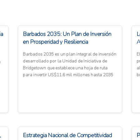
ia
Barbados 2035: Un Plan de Inversión
L
en Prosperidad y Resiliencia
A
Barbados 2035 es un plan integral de inversión
E
desarrollado por la Unidad de Iniciativa de
p
e
Bridgetown que establece una hoja de ruta
a
para invertir US$11.6 mil millones hasta 2035
b
en 12 prioridades es...
a
,
Estrategia Nacional de Competitividad
P