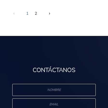
‹
›
1
2
CONTÁCTANOS
s