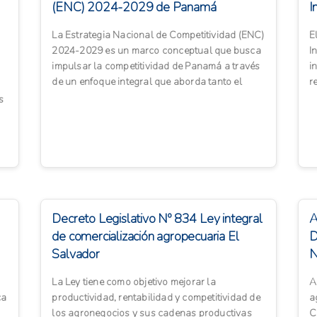
(ENC) 2024-2029 de Panamá
I
La Estrategia Nacional de Competitividad (ENC)
E
2024-2029 es un marco conceptual que busca
I
impulsar la competitividad de Panamá a través
i
de un enfoque integral que aborda tanto el
r
crecimiento económ...
c
s
Decreto Legislativo Nº 834 Ley integral
A
de comercialización agropecuaria El
D
Salvador
N
F
La Ley tiene como objetivo mejorar la
A
ca
productividad, rentabilidad y competitividad de
a
los agronegocios y sus cadenas productivas
C