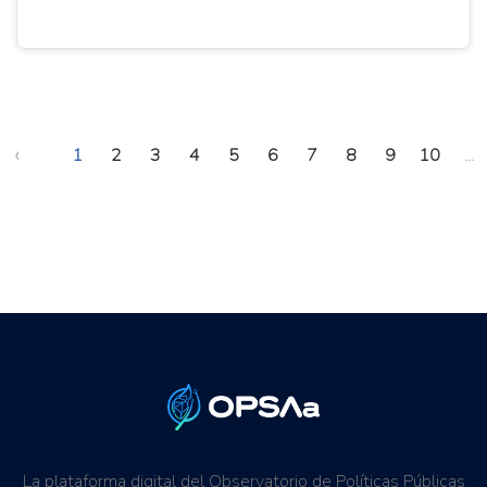
‹
1
2
3
4
5
6
7
8
9
10
...
La plataforma digital del Observatorio de Políticas Públicas