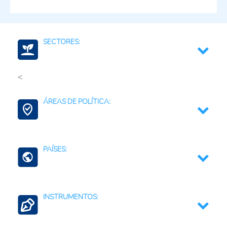
SECTORES:
<
Agroalimentario (total)
ÁREAS DE POLÍTICA:
Cultivos de cereales y leguminosas
Fertilizantes (Cadena)
Agricultura Familiar
PAÍSES:
Contexto Agroalimentario
Perú
INSTRUMENTOS: