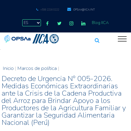
+506 2216 0222
OPSAA@IICA.INT
Blog IICA
.
Inicio
|
Marcos de política
|
Decreto de Urgencia Nº 005-2026.
Medidas Económicas Extraordinarias
ante la Crisis de la Cadena Productiva
del Arroz para Brindar Apoyo a los
Productores de la Agricultura Familiar y
Garantizar la Seguridad Alimentaria
Nacional (Perú)