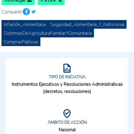
Descargar
Ir a Link
Compartir:
Inflación_Alimentaria
Seguridad_Alimentaria_Y_Nutricional
SistemasDeAgriculturaFamiliarYComunitaria
ComprasPúblicas
TIPO DE INICIATIVA
Instrumentos Ejecutivos y Resoluciones Administrativas
(decretos, resoluciones)
ÁMBITO DE ACCIÓN
Nacional