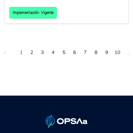
Implementación- Vigente
‹
1
2
3
4
5
6
7
8
9
10
...