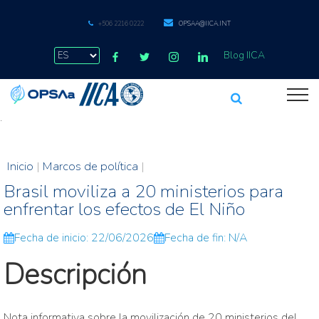
+506 2216 0222
OPSAA@IICA.INT
Blog IICA
.
Inicio
|
Marcos de política
|
Brasil moviliza a 20 ministerios para
enfrentar los efectos de El Niño
Fecha de inicio: 22/06/2026
Fecha de fin: N/A
Descripción
Nota informativa sobre la movilización de 20 ministerios del