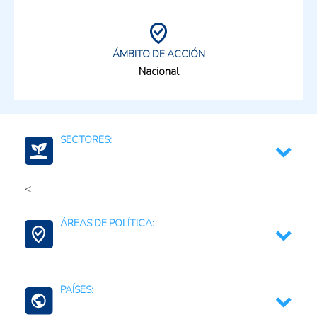
ÁMBITO DE ACCIÓN
Nacional
SECTORES:
<
Medio ambiente y recursos naturales
ÁREAS DE POLÍTICA:
Multisectorial
Contexto Agroalimentario
PAÍSES:
Agricultura Regenerativa y Resiliente
Agua para la agricultura