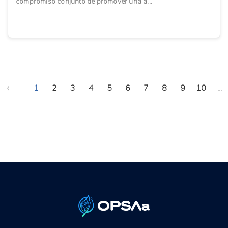
compromiso conjunto de promover una a...
‹
1
2
3
4
5
6
7
8
9
10
...