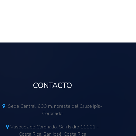
CONTACTO
Sede Central. 600 m. noreste del Cruce Ipís-
Coronado
Vásquez de Coronado, San Isidro 11101 -
Costa Rica. San José, Costa Rica