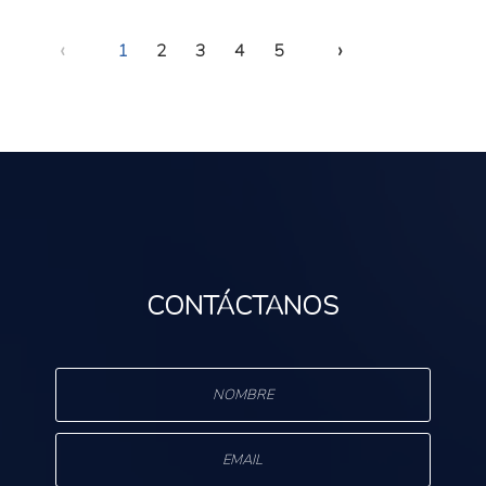
‹
›
1
2
3
4
5
CONTÁCTANOS
s