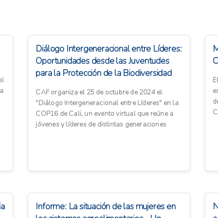
Diálogo Intergeneracional entre Líderes:
M
Oportunidades desde las Juventudes
C
para la Protección de la Biodiversidad
el
E
la
e
CAF organiza el 25 de octubre de 2024 el
d
"Diálogo Intergeneracional entre Líderes" en la
C
COP16 de Cali, un evento virtual que reúne a
t
jóvenes y líderes de distintas generaciones
para discutir opo...
ia
Informe: La situación de las mujeres en
N