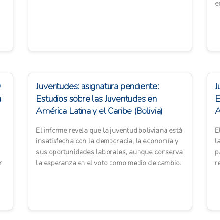
en 12 prioridades es...
e
de
D
Juventudes: asignatura pendiente:
J
a
Estudios sobre las Juventudes en
E
América Latina y el Caribe (Bolivia)
A
El informe revela que la juventud boliviana está
E
insatisfecha con la democracia, la economía y
l
sus oportunidades laborales, aunque conserva
p
r
la esperanza en el voto como medio de cambio.
r
La mayoría ...
p