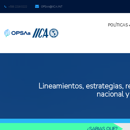
+506 2216 0222
OPSAA@IICA.INT
POLÍTICAS
Lineamientos, estrategias, r
nacional y
¿SABIAS QUE?