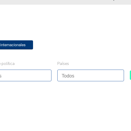
 internacionales
 política
Países