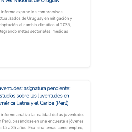
 Nivel Nacional de Uruguay
l informe expone los compromisos
ctualizados de Uruguay en mitigación y
daptación al cambio climático al 2035,
ntegrando metas sectoriales, medidas
ransversales y un marco institucional robust...
uventudes: asignatura pendiente:
studios sobre las Juventudes en
mérica Latina y el Caribe (Perú)
l informe analiza la realidad de las juventudes
n Perú, basándose en una encuesta a jóvenes
e 15 a 35 años. Examina temas como empleo,