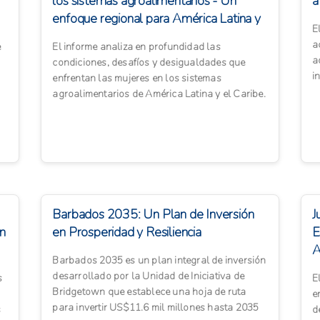
los sistemas agroalimentarios - Un
a
enfoque regional para América Latina y
E
el C...
a
e
El informe analiza en profundidad las
a
condiciones, desafíos y desigualdades que
i
enfrentan las mujeres en los sistemas
t
agroalimentarios de América Latina y el Caribe.
A partir de datos actualizados y...
Barbados 2035: Un Plan de Inversión
J
ón
en Prosperidad y Resiliencia
E
A
Barbados 2035 es un plan integral de inversión
desarrollado por la Unidad de Iniciativa de
s
E
Bridgetown que establece una hoja de ruta
e
para invertir US$11.6 mil millones hasta 2035
s
d