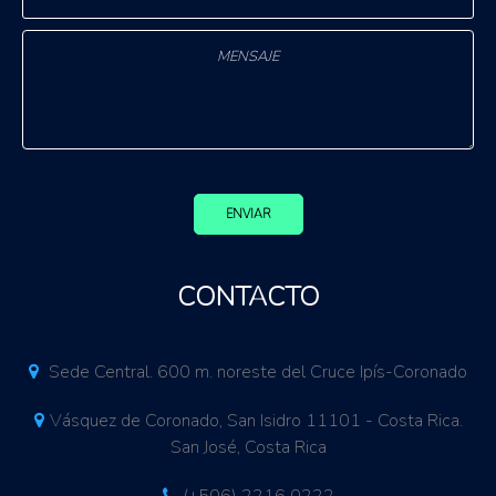
ENVIAR
CONTACTO
Sede Central. 600 m. noreste del Cruce Ipís-Coronado
Vásquez de Coronado, San Isidro 11101 - Costa Rica.
San José, Costa Rica
(+506) 2216 0222