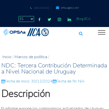
+506 2216 0222
OPSAA@IICA.INT
Blog IICA
.
Inicio
|
Marcos de política
|
NDC: Tercera Contribución Determinada
a Nivel Nacional de Uruguay
Fecha de inicio: 30/12/2024
Fecha de fin: N/A
Descripción
El informe expone los compromisos actualizados de Uruguay