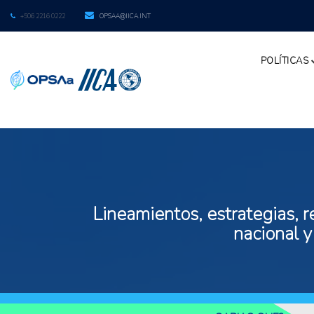
+506 2216 0222
OPSAA@IICA.INT
POLÍTICAS
Lineamientos, estrategias, r
nacional y