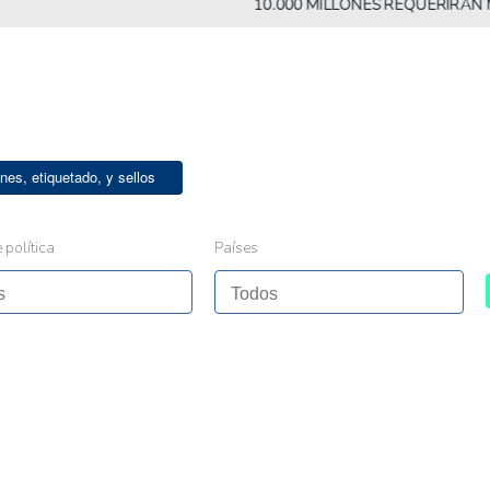
10.000 MILLONES REQUERIRÁN MÁS A
nes, etiquetado, y sellos
 política
Países