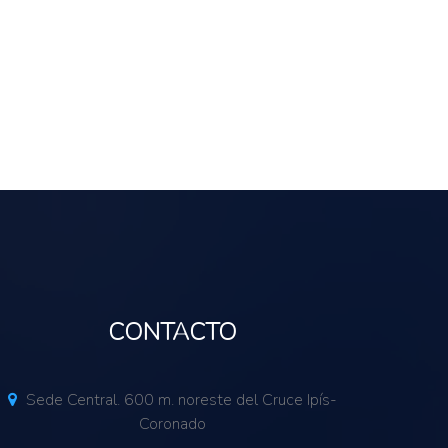
CONTACTO
Sede Central. 600 m. noreste del Cruce Ipís-
Coronado