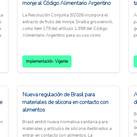
monje al Código Alimentario Argentino
t
la
La Resolución Conjunta 3/2026 incorpora el
A
e
extracto de fruto del monje, Siraitia grosvenorii,
p
a
como ítem 179 del artículo 1.398 del Código
g
.
Alimentario Argentino para su uso como
p
edulcorante. La mod...
n
Implementación- Vigente
Nueva regulación de Brasil para
A
de
materiales de silicona en contacto con
d
alimentos
B
c
ón
Brasil emitió nueva normativa sanitaria para
d
materiales y artículos de silicona destinados a
i
entrar en contacto con alimentos. La