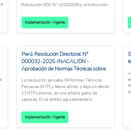
e
19
Resolución RDC N.° 1020/2026 y la Instrucción
Normativa N.° 435/...
Implementación- Vigente
Perú: Resolución Directoral N°
G
000032-2025-INACAL/DN -
t
Aprobación de Normas Técnicas sobre
L
textiles, fertilizantes ...
a
t
La resolución aprueba 36 Normas Técnicas
M
Peruanas (NTP) y textos afines, y deja sin efecto
N
21 NTPs previas, en una amplia gama de
M
sectores. En el ámbito agroalimentario
destacan: la primera edició...
Implementación- Vigente