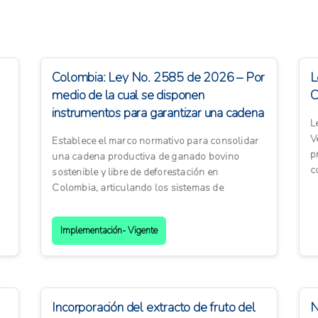
Colombia: Ley No. 2585 de 2026 – Por
L
medio de la cual se disponen
C
instrumentos para garantizar una cadena
L
productiva d...
V
Establece el marco normativo para consolidar
p
una cadena productiva de ganado bovino
c
sostenible y libre de deforestación en
s
Colombia, articulando los sistemas de
trazabilidad animal con el Sistema de ...
Implementación- Vigente
Incorporación del extracto de fruto del
N