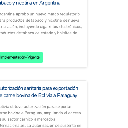
abaco y nicotina en Argentina
rgentina aprobó un nuevo marco regulatorio
ara productos de tabaco y nicotina de nueva
eneración, incluyendo cigarrillos electrónicos,
roductos de tabaco calentado y bolsitas de
icotina. La me...
Implementación- Vigente
utorización sanitaria para exportación
e carne bovina de Bolivia a Paraguay
olivia obtuvo autorización para exportar
arne bovina a Paraguay, ampliando el acceso
e su sector cárnico a mercados
nternacionales. La autorización se sustenta en