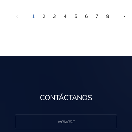
‹
›
1
2
3
4
5
6
7
8
CONTÁCTANOS
s