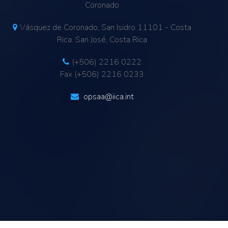
Coronado
Vásquez de Coronado, San Isidro 11101 - Costa
Rica. San José, Costa Rica
(+506) 2216 0222
Fax (+506) 2216 0233
opsaa@iica.int