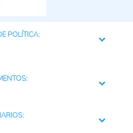
E POLÍTICA:
rativa y Resiliente
a Biodiversidad
MENTOS:
ilidad digital
ectorial e interinstitucional
IARIOS:
llo de estándares, certificaciones, etiquetado, y