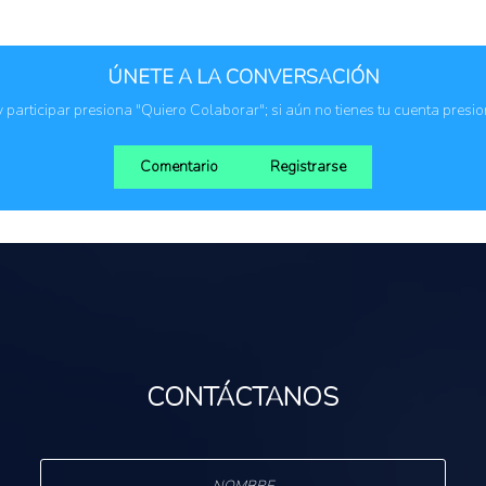
Inspección y contr
Productores agro
Regulaciones, nor
Cadena de valor
ÚNETE A LA CONVERSACIÓN
Instituciones públ
es
 y participar presiona "Quiero Colaborar"; si aún no tienes tu cuenta presi
Comentario
Registrarse
CONTÁCTANOS