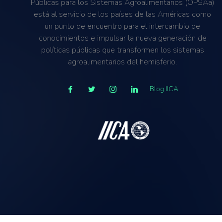
Públicas para los Sistemas Agroalimentarios (OPSAa)
está al servicio de los países de las Américas como
un punto de encuentro para el intercambio de
conocimientos e impulsar la nueva generación de
políticas públicas que transformen los sistemas
agroalimentarios del hemisferio.
Blog IICA