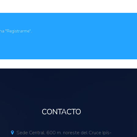
ol
pecuarios
mativas y marcos jurídicos
icas
ona "Registrarme".
CONTACTO
Sede Central. 600 m. noreste del Cruce Ipís-