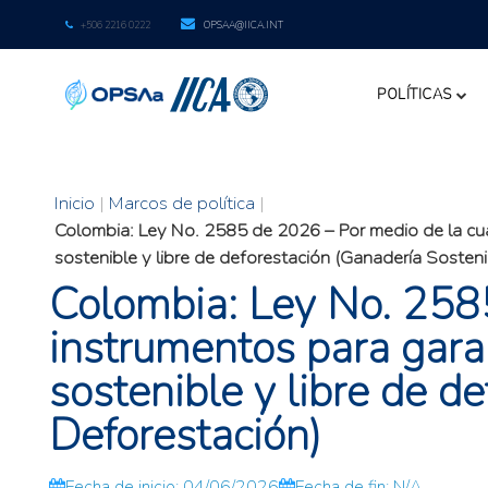
+506 2216 0222
OPSAA@IICA.INT
POLÍTICAS
Inicio
|
Marcos de política
|
Colombia: Ley No. 2585 de 2026 – Por medio de la cu
sostenible y libre de deforestación (Ganadería Sosteni
Colombia: Ley No. 2585
instrumentos para gara
sostenible y libre de d
Deforestación)
Fecha de inicio: 04/06/2026
Fecha de fin: N/A