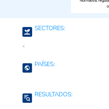
Normativa, regula
c
SECTORES:
<
Ganadería Sostenible
Carne y productos de origen animal
PAÍSES:
Cadena de Lácteos
Colombia
RESULTADOS: