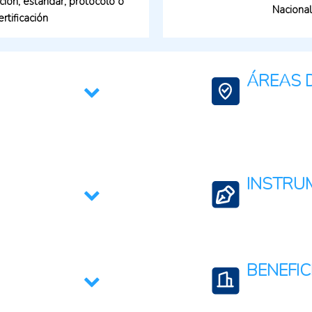
ción, estándar, protocolo o
Nacional
ertificación
ÁREAS D
Agricultura Regene
Conservación de l
INSTRU
Blockchain o trazab
Coordinación inters
BENEFIC
Creación y desarro
sellos