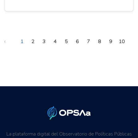
‹
1
2
3
4
5
6
7
8
9
10
La plataforma digital del Observatorio de Políticas Públicas