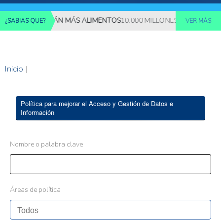
ES REQUERIRÁN MÁS ALIMENTOS
10.000 MILLONES DE PERSONAS 
¿SABIAS QUE?
VER MÁS
Inicio
|
Política para mejorar el Acceso y Gestión de Datos e
Información
Nombre o palabra clave
Áreas de política