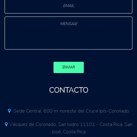
ENVIAR
CONTACTO
Sede Central. 600 m. noreste del Cruce Ipís-Coronado
Vásquez de Coronado, San Isidro 11101 - Costa Rica. San
José, Costa Rica