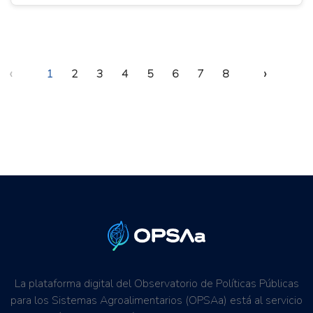
‹
›
1
2
3
4
5
6
7
8
La plataforma digital del Observatorio de Políticas Públicas
para los Sistemas Agroalimentarios (OPSAa) está al servicio