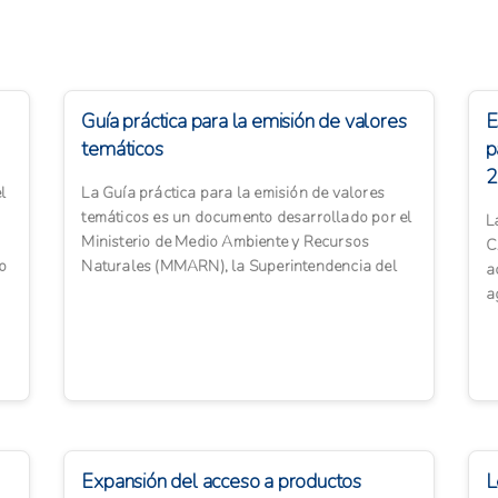
Guía práctica para la emisión de valores
E
temáticos
p
2
l
La Guía práctica para la emisión de valores
temáticos es un documento desarrollado por el
L
Ministerio de Medio Ambiente y Recursos
C
go
Naturales (MMARN), la Superintendencia del
a
Mercado de Valores (SIM...
a
h
Expansión del acceso a productos
L