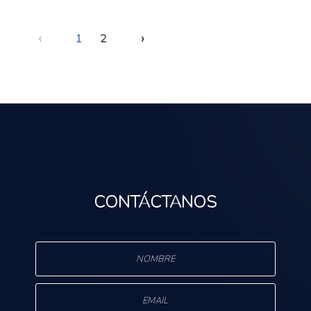
‹
›
1
2
CONTÁCTANOS
s