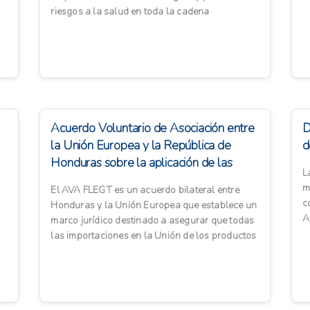
y
riesgos a la salud en toda la cadena
alimenticia, incluyendo c...
Acuerdo Voluntario de Asociación entre
D
la Unión Europea y la República de
d
Honduras sobre la aplicación de las
L
leyes ...
m
El AVA FLEGT es un acuerdo bilateral entre
c
Honduras y la Unión Europea que establece un
A
marco jurídico destinado a asegurar que todas
s
las importaciones en la Unión de los productos
de la madera pro...