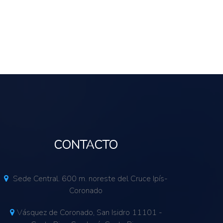
CONTACTO
Sede Central. 600 m. noreste del Cruce Ipís-
Coronado
Vásquez de Coronado, San Isidro 11101 -