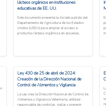
lácteos orgánicos en instituciones
I
educativas de EE. UU.
M
I
Este documento presenta la iniciativa piloto del
E
Departamento de Agricultura de los Estados
p
Unidos (USDA) para ampliar el acceso a
p
productos lácteos orgánicos en escuelas,
i
universidades y programas ...
c
Ley 430 de 25 de abril de 2024:
E
Creación de la Dirección Nacional de
C
Control de Alimentos y Vigilancia
ón
L
Veterinaria, y ...
C
La Ley crea la Dirección Nacional de Control de
s
Alimentos y Vigilancia Veterinaria, entidad
r
responsable de controlar, vigilar y prevenir