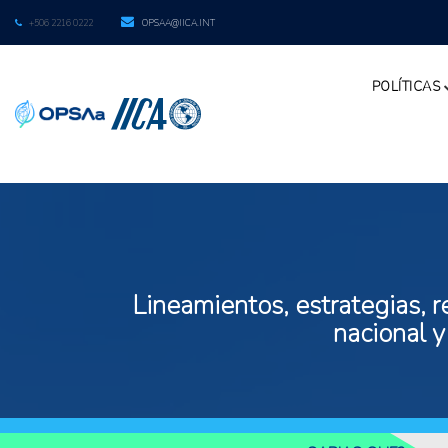
+506 2216 0222
OPSAA@IICA.INT
POLÍTICAS
Lineamientos, estrategias, r
nacional y