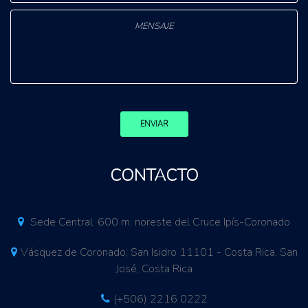
ENVIAR
CONTACTO
Sede Central. 600 m. noreste del Cruce Ipís-Coronado
Vásquez de Coronado, San Isidro 11101 - Costa Rica. San
José, Costa Rica
(+506) 2216 0222