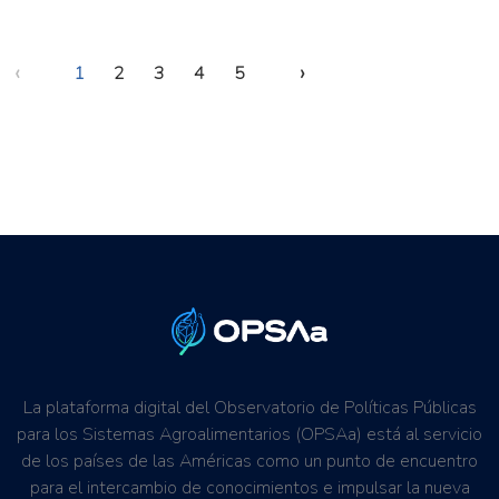
‹
›
1
2
3
4
5
La plataforma digital del Observatorio de Políticas Públicas
para los Sistemas Agroalimentarios (OPSAa) está al servicio
de los países de las Américas como un punto de encuentro
para el intercambio de conocimientos e impulsar la nueva