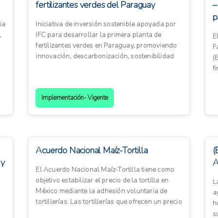
fertilizantes verdes del Paraguay
–
p
ia
Iniciativa de inversión sostenible apoyada por
,
IFC para desarrollar la primera planta de
E
fertilizantes verdes en Paraguay, promoviendo
F
innovación, descarbonización, sostenibilidad
(
agrícola y forta...
f
l
Implementación- Vigente
Acuerdo Nacional Maíz-Tortilla
(
 y
A
El Acuerdo Nacional Maíz-Tortilla tiene como
objetivo estabilizar el precio de la tortilla en
L
México mediante la adhesión voluntaria de
a
tortillerías. Las tortillerías que ofrecen un precio
h
justo ...
s