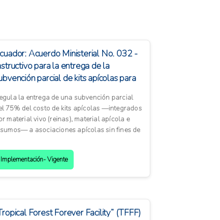
cuador: Acuerdo Ministerial No. 032 -
nstructivo para la entrega de la
ubvención parcial de kits apícolas para
soc...
egula la entrega de una subvención parcial
el 75% del costo de kits apícolas —integrados
or material vivo (reinas), material apícola e
nsumos— a asociaciones apícolas sin fines de
cro y ...
Implementación- Vigente
Tropical Forest Forever Facility” (TFFF)