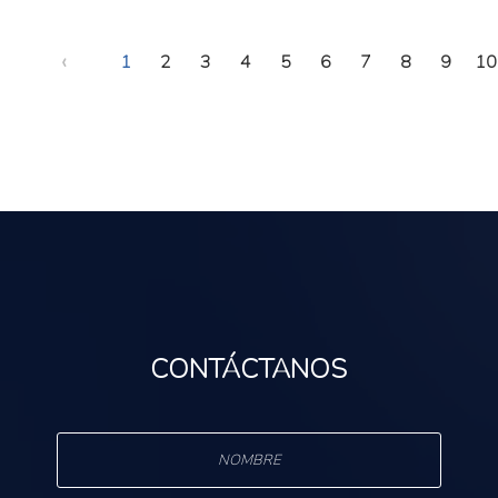
‹
1
2
3
4
5
6
7
8
9
10
CONTÁCTANOS
s