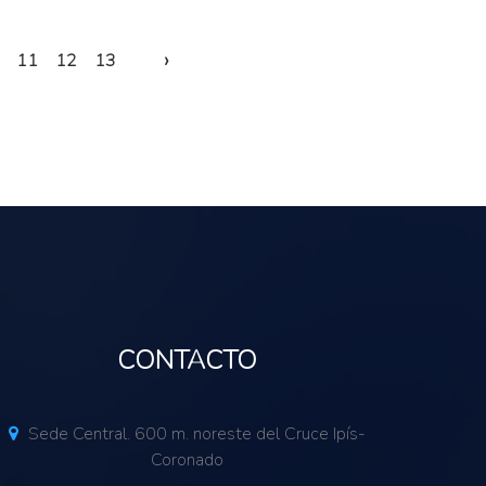
›
11
12
13
CONTACTO
Sede Central. 600 m. noreste del Cruce Ipís-
Coronado