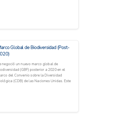
gricultura y Ga...
arco Global de Biodiversidad (Post-
020)
e negoció un nuevo marco global de
iodiversidad (GBF) posterior a 2020 en el
arco del Convenio sobre la Diversidad
iológica (CDB) de las Naciones Unidas. Este
arco define objetivos y vías para...