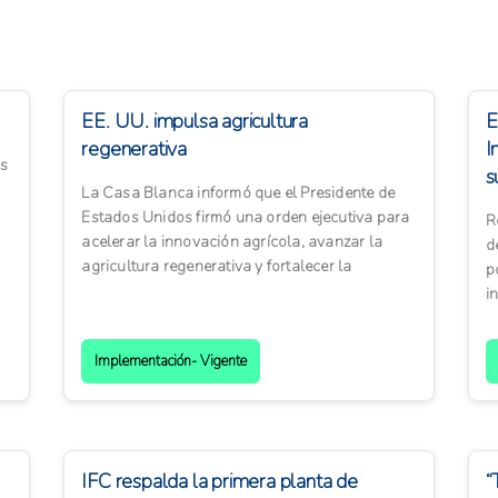
EE. UU. impulsa agricultura
E
regenerativa
I
os
s
La Casa Blanca informó que el Presidente de
a
Estados Unidos firmó una orden ejecutiva para
R
acelerar la innovación agrícola, avanzar la
d
agricultura regenerativa y fortalecer la
p
resiliencia de las ex...
i
lu
Implementación- Vigente
IFC respalda la primera planta de
“