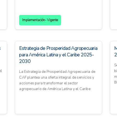
A
Implementación- Vigente
s
Estrategia de Prosperidad Agropecuaria
M
para América Latina y el Caribe 2025-
2
2030
S
el
b
La Estrategia de Prosperidad Agropecuaria de
m
CAF plantea una oferta integral de servicios y
B
acciones para transformar el sector
m
agropecuario de América Latina y el Caribe
hacia un modelo más sosteni...