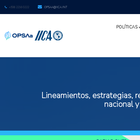
+506 2216 0222
OPSAA@IICA.INT
POLÍTICAS
Lineamientos, estrategias, r
nacional y