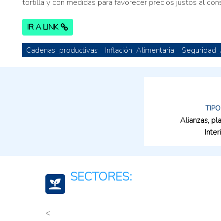
tortilla y con medidas para favorecer precios justos al con
IR A LINK
Cadenas_productivas
Inflación_Alimentaria
Seguridad_A
TIPO
Alianzas, p
Inter
SECTORES:
<