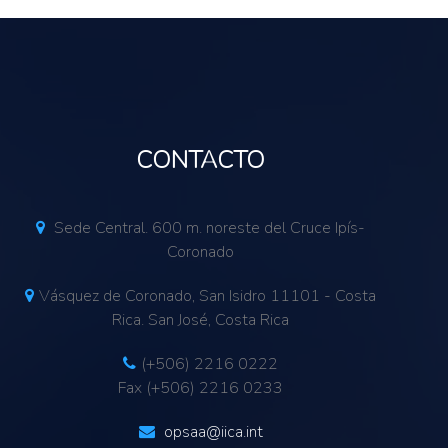
CONTACTO
Sede Central. 600 m. noreste del Cruce Ipís-
Coronado
Vásquez de Coronado, San Isidro 11101 - Costa
Rica. San José, Costa Rica
(+506) 2216 0222
Fax (+506) 2216 0233
opsaa@iica.int