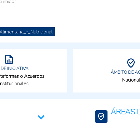
sumidor.
limentaria_Y_Nutricional
 DE INICIATIVA
ÁMBITO DE A
lataformas o Acuerdos
Nacional
institucionales
ÁREAS D
Agregación de Va