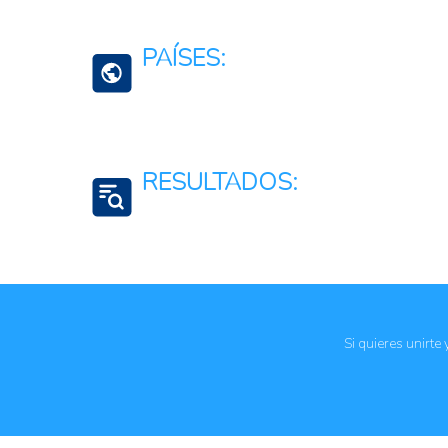
Alimentos
Cultivos de cereales y leguminosas
PAÍSES:
Agroalimentario (total)
México
RESULTADOS:
Reducción de costos
Acceso a los alimentos
Asequibilidad de los alimentos
Seguridad alimentaria y nutricional
Si quieres unirte
Eficiencia de los mercados