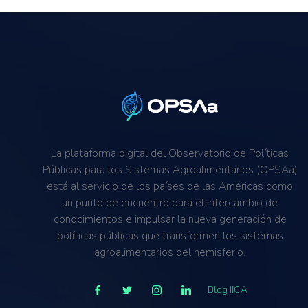
La plataforma digital del Observatorio de Políticas
Públicas para los Sistemas Agroalimentarios (OPSAa)
está al servicio de los países de las Américas como
un punto de encuentro para el intercambio de
conocimientos e impulsar la nueva generación de
políticas públicas que transformen los sistemas
agroalimentarios del hemisferio.
Blog IICA