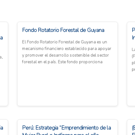
Fondo Rotatorio Forestal de Guyana
P
la
I
El Fondo Rotatorio Forestal de Guyana es un
mecanismo financiero establecido para apoyar
L
y promover el desarrollo sostenible del sector
(
a,
forestal en el país. Este fondo proporciona
p
financiamiento acce...
p
p
ia
Perú: Estrategia “Emprendimiento de la
(