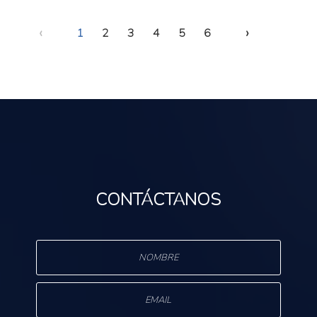
‹
›
1
2
3
4
5
6
CONTÁCTANOS
s