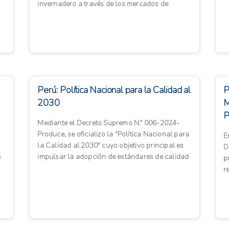
es
invernadero a través de los mercados de
carbono voluntarios en todo ...
Perú: Política Nacional para la Calidad al
P
2030
M
P
Mediante el Decreto Supremo N.º 006-2024-
Produce, se oficializo la "Política Nacional para
E
la Calidad al 2030" cuyo objetivo principal es
D
s
impulsar la adopción de estándares de calidad
p
en la produc...
r
d