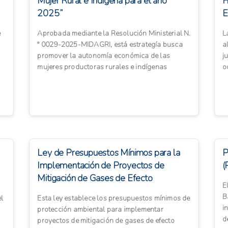
Mujer Rural e Indígena para el año
F
2025”
E
E
e
Aprobada mediante la Resolución Ministerial N.
L
° 0029-2025-MIDAGRI, está estrategía busca
a
promover la autonomía económica de las
j
mujeres productoras rurales e indígenas
o
organizadas. El objetivo ...
d
Ley de Presupuestos Mínimos para la
P
Implementación de Proyectos de
(
Mitigación de Gases de Efecto
E
Invernadero Argentin...
B
el
Esta ley establece los presupuestos mínimos de
i
protección ambiental para implementar
d
proyectos de mitigación de gases de efecto