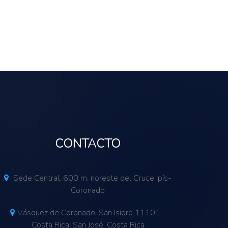
CONTACTO
Sede Central. 600 m. noreste del Cruce Ipís-
Coronado
Vásquez de Coronado, San Isidro 11101 -
Costa Rica. San José, Costa Rica