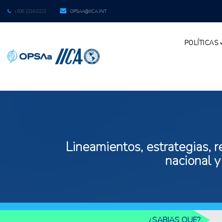
+506 2216 0222
OPSAA@IICA.INT
POLÍTICAS
Lineamientos, estrategias, r
nacional y
¿SABIAS QUE?