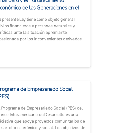
inanciero y el Fortalecimiento
conómico de las Generaciones en el
cuador
a presente Ley tiene como objeto generar
livios financieros a personas naturales y
urídicas ante la situación apremiante,
casionada por los inconvenientes derivados
e los racionamientos de ener...
rograma de Empresariado Social
PES)
l Programa de Empresariado Social (PES) del
anco Interamericano de Desarrollo es una
niciativa que apoya proyectos comunitarios de
esarrollo económico y social. Los objetivos de