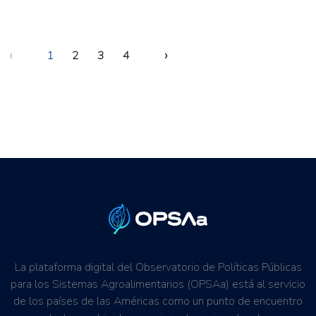
‹
›
1
2
3
4
La plataforma digital del Observatorio de Políticas Públicas
para los Sistemas Agroalimentarios (OPSAa) está al servicio
de los países de las Américas como un punto de encuentro