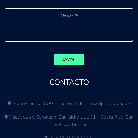
ENVIAR
CONTACTO
Sede Central. 600 m. noreste del Cruce Ipís-Coronado
Vásquez de Coronado, San Isidro 11101 - Costa Rica. San
José, Costa Rica
(+506) 2216 0222