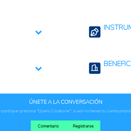
Agregación de Va
Mujeres y Juventu
INSTRU
Acceso a financia
BENEFIC
Mujeres
ÚNETE A LA CONVERSACIÓN
 y participar presiona "Quiero Colaborar"; si aún no tienes tu cuenta presi
Comentario
Registrarse