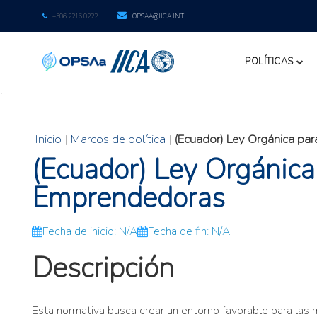
+506 2216 0222
OPSAA@IICA.INT
POLÍTICAS
.
Inicio
|
Marcos de política
|
(Ecuador) Ley Orgánica pa
(Ecuador) Ley Orgánica
Emprendedoras
Fecha de inicio: N/A
Fecha de fin: N/A
Descripción
Esta normativa busca crear un entorno favorable para las