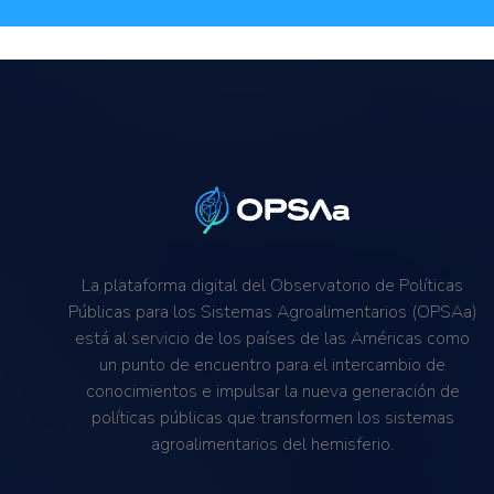
La plataforma digital del Observatorio de Políticas
Públicas para los Sistemas Agroalimentarios (OPSAa)
está al servicio de los países de las Américas como
un punto de encuentro para el intercambio de
conocimientos e impulsar la nueva generación de
políticas públicas que transformen los sistemas
agroalimentarios del hemisferio.