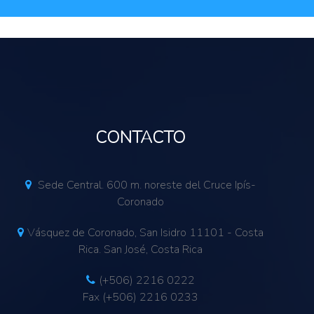
CONTACTO
Sede Central. 600 m. noreste del Cruce Ipís-
Coronado
Vásquez de Coronado, San Isidro 11101 - Costa
Rica. San José, Costa Rica
(+506) 2216 0222
Fax (+506) 2216 0233