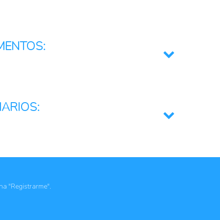
lor
des Rurales
MENTOS:
miento emprendedor o capital semilla
IARIOS:
ona "Registrarme".