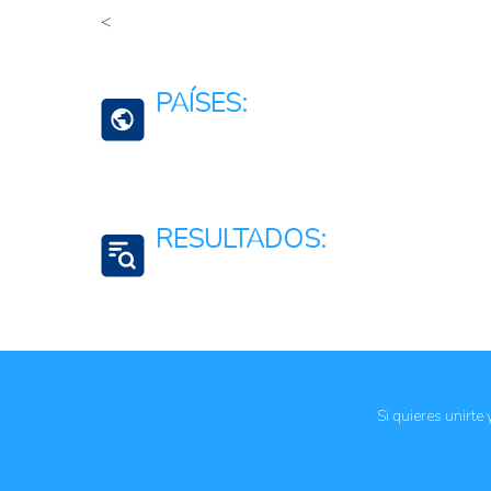
<
Agroambiental
Agroalimentario (productos)
PAÍSES:
Agroturismo
Ecuador
RESULTADOS:
Empleo
Apoyo logístico y administrativo
Asignación del gasto público
Igualdad de género
Si quieres unirte