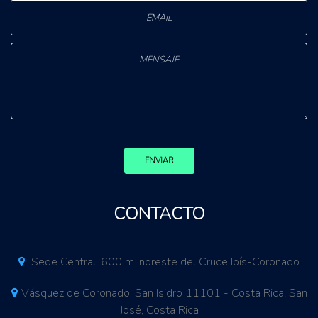
ENVIAR
CONTACTO
Sede Central. 600 m. noreste del Cruce Ipís-Coronado
Vásquez de Coronado, San Isidro 11101 - Costa Rica. San
José, Costa Rica