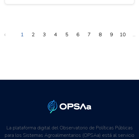
‹
1
2
3
4
5
6
7
8
9
10
...
La plataforma digital del Observatorio de Políticas Públicas
para los Sistemas Agroalimentarios (OPSAa) está al servicio