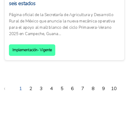
seis estados
Página oficial de la Secretaría de Agricultura y Desarrollo
Rural de México que anuncia la nueva mecánica operativa
para el apoyo al maíz blanco del ciclo Primavera-Verano
2025 en Campeche, Guana...
Implementación- Vigente
‹
1
2
3
4
5
6
7
8
9
10