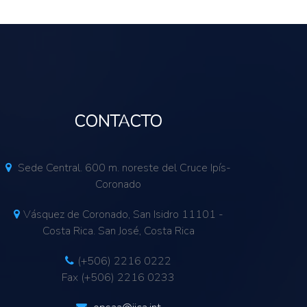
CONTACTO
Sede Central. 600 m. noreste del Cruce Ipís-
Coronado
Vásquez de Coronado, San Isidro 11101 -
Costa Rica. San José, Costa Rica
(+506) 2216 0222
Fax (+506) 2216 0233