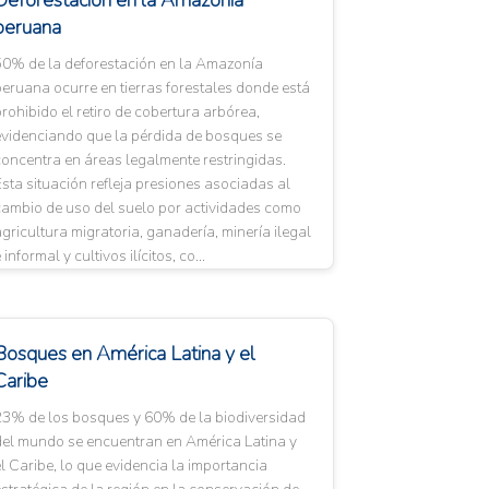
Deforestación en la Amazonía
peruana
50% de la deforestación en la Amazonía
eruana ocurre en tierras forestales donde está
rohibido el retiro de cobertura arbórea,
evidenciando que la pérdida de bosques se
oncentra en áreas legalmente restringidas.
sta situación refleja presiones asociadas al
cambio de uso del suelo por actividades como
gricultura migratoria, ganadería, minería ilegal
 informal y cultivos ilícitos, co...
Bosques en América Latina y el
Caribe
23% de los bosques y 60% de la biodiversidad
del mundo se encuentran en América Latina y
l Caribe, lo que evidencia la importancia