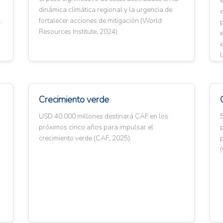
e
dinámica climática regional y la urgencia de
e
.
fortalecer acciones de mitigación (World
p
Resources Institute, 2024)
e
e
l
Crecimiento verde
USD 40.000 millones destinará CAF en los
5
próximos cinco años para impulsar el
p
crecimiento verde (CAF, 2025).
(