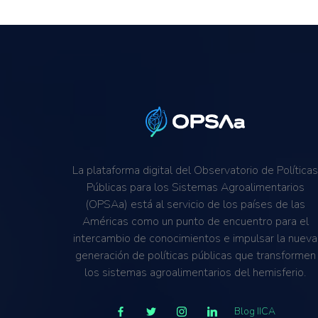
La plataforma digital del Observatorio de Política
Públicas para los Sistemas Agroalimentarios
(OPSAa) está al servicio de los países de las
Américas como un punto de encuentro para el
intercambio de conocimientos e impulsar la nueva
generación de políticas públicas que transformen
los sistemas agroalimentarios del hemisferio.
Blog IICA