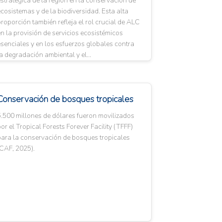
stratégica de la región en la conservación de
cosistemas y de la biodiversidad. Esta alta
roporción también refleja el rol crucial de ALC
n la provisión de servicios ecosistémicos
senciales y en los esfuerzos globales contra
a degradación ambiental y el...
Conservación de bosques tropicales
.500 millones de dólares fueron movilizados
or el Tropical Forests Forever Facility (TFFF)
para la conservación de bosques tropicales
CAF, 2025).