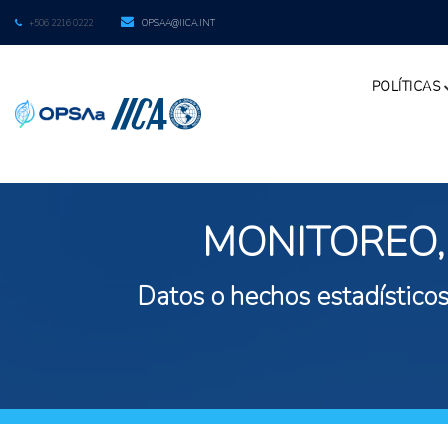
+506 2216 0222
OPSAA@IICA.INT
POLÍTICAS
MONITOREO,
Datos o hechos estadísticos