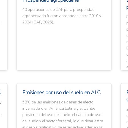
Prosperidad agropecuaria
40 operaciones de CAF para prosperidad
agropecuaria fueron aprobadas entre 2010 y
2024 (CAF, 2025).
a
p
p
c
E
a
e
C
Emisiones por uso del suelo en ALC
y
58% de las emisiones de gases de efecto
invernadero en América Latina y el Caribe
e
provienen del uso del suelo, el cambio de uso
del suelo y el sector forestal, lo que demuestra
e
el peso significativo de estas actividades en la