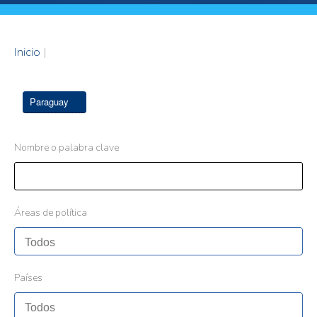
Inicio
|
Paraguay
Nombre o palabra clave
Áreas de política
Países