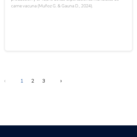
carne vacuna (Muñoz G. & Gauna D., 2024).
‹
›
1
2
3