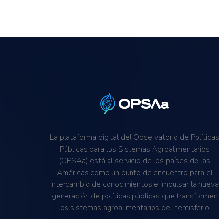
La plataforma digital del Observatorio de Política
Públicas para los Sistemas Agroalimentarios
(OPSAa) está al servicio de los países de las
Américas como un punto de encuentro para el
intercambio de conocimientos e impulsar la nueva
generación de políticas públicas que transformen
los sistemas agroalimentarios del hemisferio.