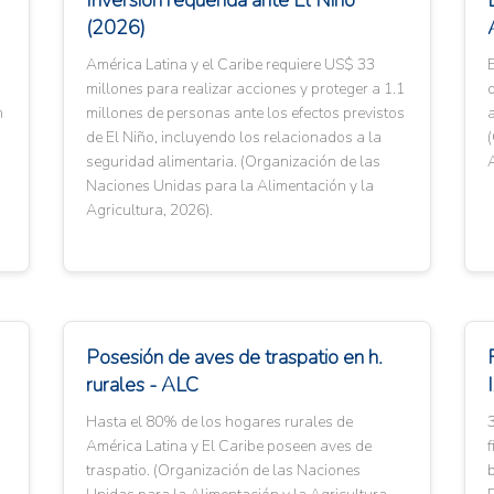
Inversión requerida ante El Niño
(2026)
América Latina y el Caribe requiere US$ 33
E
millones para realizar acciones y proteger a 1.1
d
n
millones de personas ante los efectos previstos
a
de El Niño, incluyendo los relacionados a la
seguridad alimentaria. (Organización de las
A
Naciones Unidas para la Alimentación y la
Agricultura, 2026).
Posesión de aves de traspatio en h.
rurales - ALC
Hasta el 80% de los hogares rurales de
3
América Latina y El Caribe poseen aves de
f
traspatio. (Organización de las Naciones
b