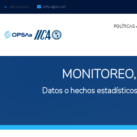
+506 2216 0222
OPSAA@IICA.INT
POLÍTICAS
MONITOREO,
Datos o hechos estadísticos