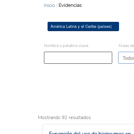
Inicio
|
Evidencias
América Latina y el Caribe (países)
Nombre o palabra clave
Áreas de
Mostrando 92 resultados