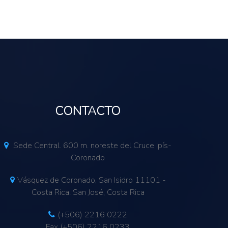
CONTACTO
Sede Central. 600 m. noreste del Cruce Ipís-
Coronado
Vásquez de Coronado, San Isidro 11101 -
Costa Rica. San José, Costa Rica
(+506) 2216 0222
Fax (+506) 2216 0233