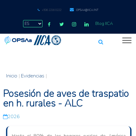
+506 2216 0222
OPSAA@IICA.INT
Blog IICA
Inicio
|
Evidencias
|
Posesión de aves de traspatio
en h. rurales - ALC
2026