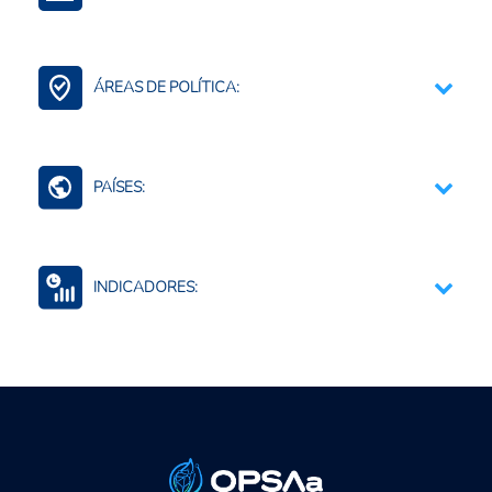
Ganadería Sostenible
Carne y productos de origen animal
ÁREAS DE POLÍTICA:
Animales Vivos
Agricultura Familiar
Medidas Sanitarias y Fitosanitarias
PAÍSES:
América Latina y el Caribe (países)
INDICADORES:
Seguridad alimentaria y nutricional