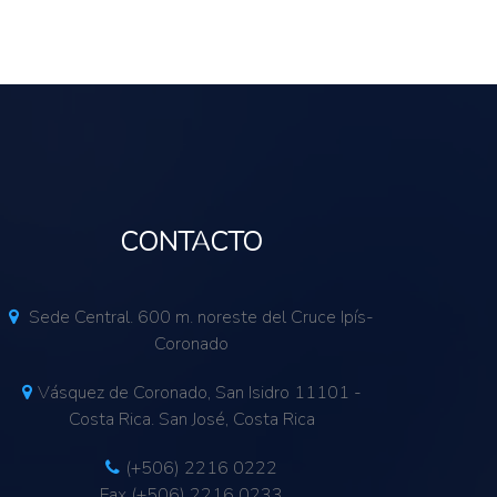
CONTACTO
Sede Central. 600 m. noreste del Cruce Ipís-
Coronado
Vásquez de Coronado, San Isidro 11101 -
Costa Rica. San José, Costa Rica
(+506) 2216 0222
Fax (+506) 2216 0233