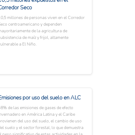
10,5 millones expuestos en el
Corredor Seco
0,5 millones de personas viven en el Corredor
Seco centroamericano y dependen
ayoritariamente de la agricultura de
ubsistencia de maíz y frijol, altamente
ulnerable a El Niño.
Emisiones por uso del suelo en ALC
58% de las emisiones de gases de efecto
nvernadero en América Latina y el Caribe
rovienen del uso del suelo, el cambio de uso
el suelo y el sector forestal, lo que demuestra
l peso significativo de estas actividades en la