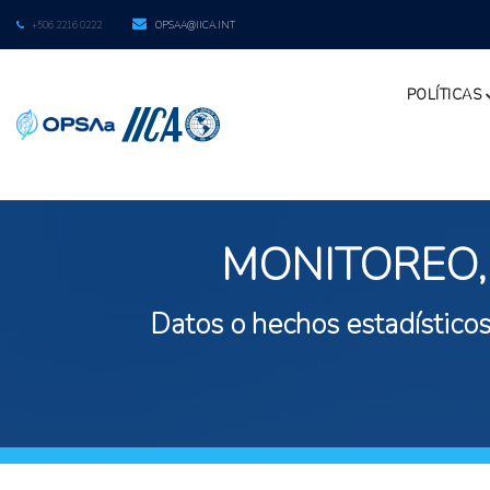
+506 2216 0222
OPSAA@IICA.INT
POLÍTICAS
MONITOREO,
Datos o hechos estadísticos