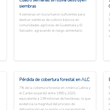
Cuatro semanas sin lluvia destruyen
siembras
4 semanas sin lluvia fueron suficientes para
1
destruir siembras de cultivos básicos en
comunidades agrícolas de Guatemala y El
m
Salvador, agravando el riesgo alimentario.
s
v
Pérdida de cobertura forestal en ALC
7% de la cobertura forestal en América Latina y
el Caribe se perdió entre 1990 y 2020,
i
equivalente a 138 millones de hectáreas, lo que
p
evidencia la magnitud del proceso de
d
deforestación en la región y la necesidad de
e