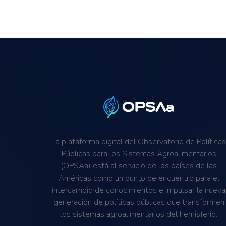
La plataforma digital del Observatorio de Política
Públicas para los Sistemas Agroalimentarios
(OPSAa) está al servicio de los países de las
Américas como un punto de encuentro para el
intercambio de conocimientos e impulsar la nueva
generación de políticas públicas que transformen
los sistemas agroalimentarios del hemisferio.