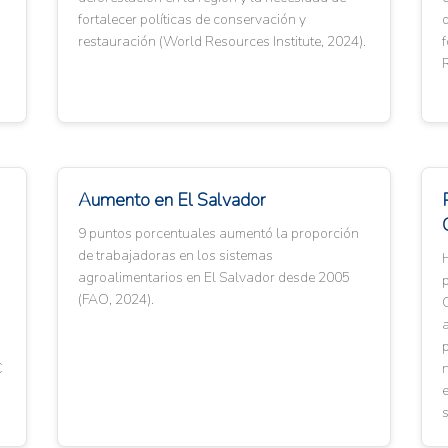
fortalecer políticas de conservación y
d
restauración (World Resources Institute, 2024).
f
R
Aumento en El Salvador
9 puntos porcentuales aumentó la proporción
de trabajadoras en los sistemas
d
H
agroalimentarios en El Salvador desde 2005
p
(FAO, 2024).
C
p
C
n
e
s