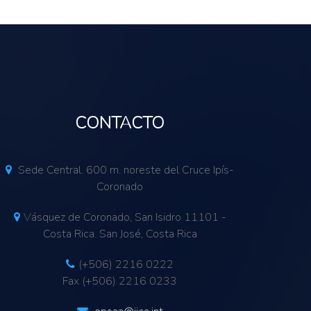
CONTACTO
Sede Central. 600 m. noreste del Cruce Ipís-
Coronado
Vásquez de Coronado, San Isidro 11101 -
Costa Rica. San José, Costa Rica
(+506) 2216 0222
Fax (+506) 2216 0233