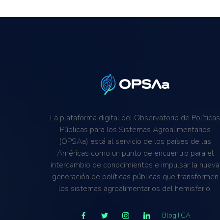
La plataforma digital del Observatorio de Política
Públicas para los Sistemas Agroalimentarios
(OPSAa) está al servicio de los países de las
Américas como un punto de encuentro para el
intercambio de conocimientos e impulsar la nueva
generación de políticas públicas que transformen
los sistemas agroalimentarios del hemisferio.
Blog IICA