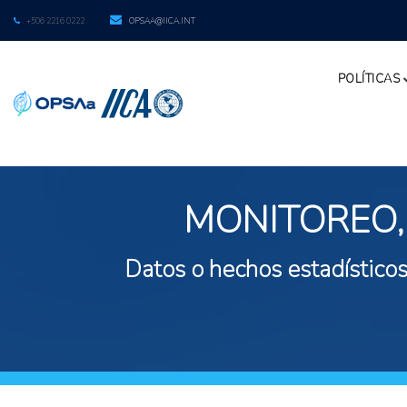
+506 2216 0222
OPSAA@IICA.INT
POLÍTICAS
MONITOREO,
Datos o hechos estadísticos