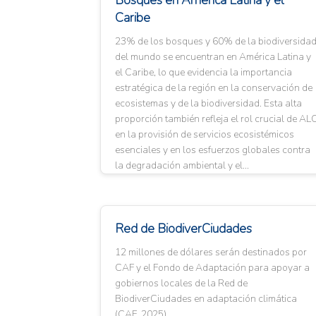
Bosques en América Latina y el
Caribe
23% de los bosques y 60% de la biodiversida
del mundo se encuentran en América Latina y
el Caribe, lo que evidencia la importancia
estratégica de la región en la conservación de
ecosistemas y de la biodiversidad. Esta alta
proporción también refleja el rol crucial de AL
en la provisión de servicios ecosistémicos
esenciales y en los esfuerzos globales contra
la degradación ambiental y el...
Red de BiodiverCiudades
12 millones de dólares serán destinados por
CAF y el Fondo de Adaptación para apoyar a
gobiernos locales de la Red de
BiodiverCiudades en adaptación climática
(CAF, 2025).