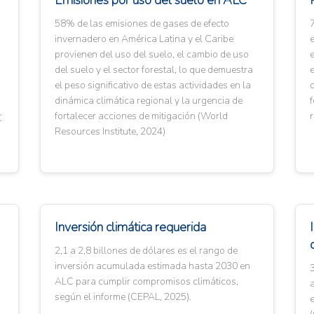
Emisiones por uso del suelo en ALC
58% de las emisiones de gases de efecto
7
invernadero en América Latina y el Caribe
e
d
provienen del uso del suelo, el cambio de uso
e
del suelo y el sector forestal, lo que demuestra
e
el peso significativo de estas actividades en la
d
dinámica climática regional y la urgencia de
f
fortalecer acciones de mitigación (World
r
C
Resources Institute, 2024)
Inversión climática requerida
2,1 a 2,8 billones de dólares es el rango de
inversión acumulada estimada hasta 2030 en
3
ALC para cumplir compromisos climáticos,
a
según el informe (CEPAL, 2025).