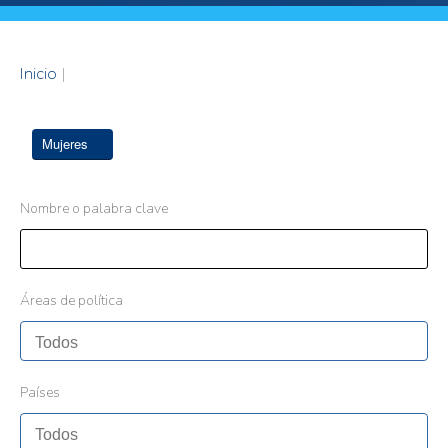
Inicio
|
Mujeres
Nombre o palabra clave
Áreas de política
Países