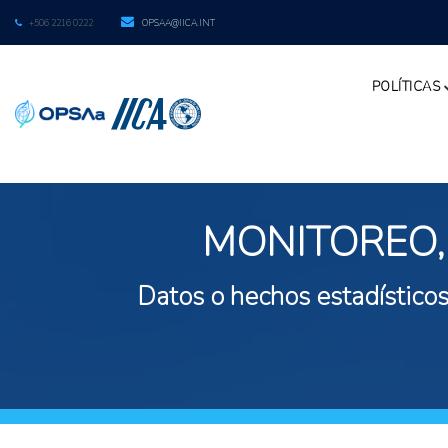
+506 2216 0222
OPSAA@IICA.INT
POLÍTICAS
MONITOREO,
Datos o hechos estadísticos