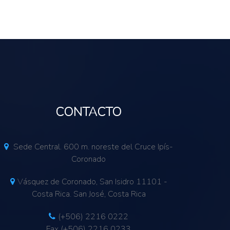
CONTACTO
Sede Central. 600 m. noreste del Cruce Ipís-
Coronado
Vásquez de Coronado, San Isidro 11101 -
Costa Rica. San José, Costa Rica
(+506) 2216 0222
Fax (+506) 2216 0233