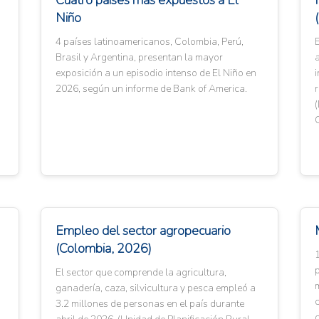
Cuatro países más expuestos a El
Niño
4 países latinoamericanos, Colombia, Perú,
E
Brasil y Argentina, presentan la mayor
exposición a un episodio intenso de El Niño en
i
2026, según un informe de Bank of America.
r
(
Empleo del sector agropecuario
(Colombia, 2026)
p
El sector que comprende la agricultura,
ganadería, caza, silvicultura y pesca empleó a
c
3.2 millones de personas en el país durante
c