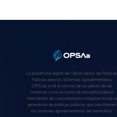
La plataforma digital del Observatorio de Política
Públicas para los Sistemas Agroalimentarios
(OPSAa) está al servicio de los países de las
Américas como un punto de encuentro para el
intercambio de conocimientos e impulsar la nueva
generación de políticas públicas que transformen
los sistemas agroalimentarios del hemisferio.