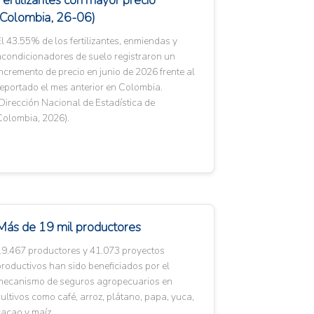
Fertilizantes con mayor precio
(Colombia, 26-06)
l 43.55% de los fertilizantes, enmiendas y
acondicionadores de suelo registraron un
ncremento de precio en junio de 2026 frente al
eportado el mes anterior en Colombia.
Dirección Nacional de Estadística de
Colombia, 2026).
Más de 19 mil productores
19.467 productores y 41.073 proyectos
roductivos han sido beneficiados por el
mecanismo de seguros agropecuarios en
ultivos como café, arroz, plátano, papa, yuca,
acao y maíz.