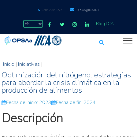
+506 2216 0222
OPSAA@IICA.INT
Blog IICA
Inicio
|
Iniciativas
|
Optimización del nitrógeno: estrategias
para abordar la crisis climática en la
producción de alimentos
Fecha de inicio: 2023
Fecha de fin: 2024
Descripción
Proyecto de cooperación técnica regional orientado a optimizar