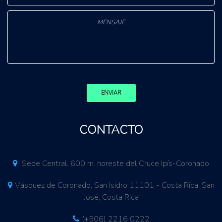
ENVIAR
CONTACTO
Sede Central. 600 m. noreste del Cruce Ipís-Coronado
Vásquez de Coronado, San Isidro 11101 - Costa Rica. San
José, Costa Rica
(+506) 2216 0222