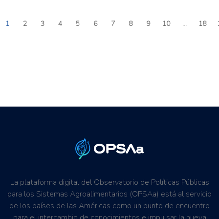
1
2
3
4
5
6
7
8
9
10
...
18
La plataforma digital del Observatorio de Políticas Públicas
para los Sistemas Agroalimentarios (OPSAa) está al servicio
de los países de las Américas como un punto de encuentro
para el intercambio de conocimientos e impulsar la nueva