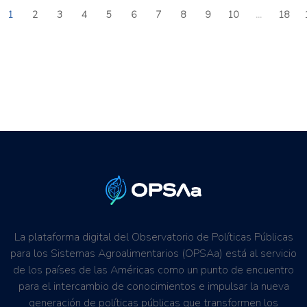
1
2
3
4
5
6
7
8
9
10
...
18
La plataforma digital del Observatorio de Políticas Públicas
para los Sistemas Agroalimentarios (OPSAa) está al servicio
de los países de las Américas como un punto de encuentro
para el intercambio de conocimientos e impulsar la nueva
generación de políticas públicas que transformen los