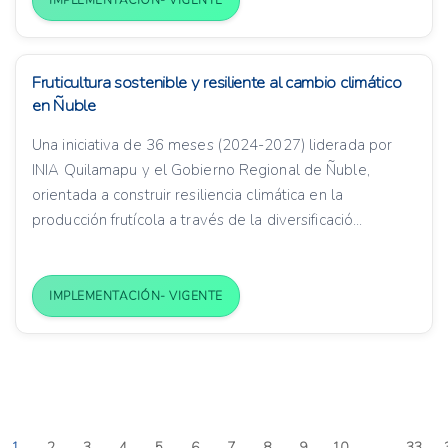
IMPLEMENTACIÓN- VIGENTE
Fruticultura sostenible y resiliente al cambio climático
en Ñuble
Una iniciativa de 36 meses (2024-2027) liderada por
INIA Quilamapu y el Gobierno Regional de Ñuble,
orientada a construir resiliencia climática en la
producción frutícola a través de la diversificació...
IMPLEMENTACIÓN- VIGENTE
1
2
3
4
5
6
7
8
9
10
...
33