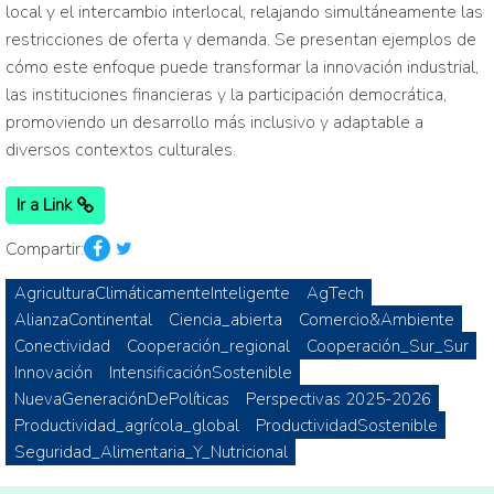
local y el intercambio interlocal, relajando simultáneamente las
restricciones de oferta y demanda. Se presentan ejemplos de
cómo este enfoque puede transformar la innovación industrial,
las instituciones financieras y la participación democrática,
promoviendo un desarrollo más inclusivo y adaptable a
diversos contextos culturales.
Ir a Link
Compartir:
AgriculturaClimáticamenteInteligente
AgTech
AlianzaContinental
Ciencia_abierta
Comercio&Ambiente
Conectividad
Cooperación_regional
Cooperación_Sur_Sur
Innovación
IntensificaciónSostenible
NuevaGeneraciónDePolíticas
Perspectivas 2025-2026
Productividad_agrícola_global
ProductividadSostenible
Seguridad_Alimentaria_Y_Nutricional