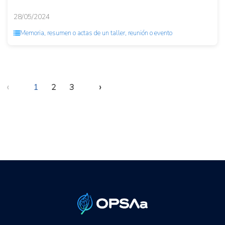
28/05/2024
Memoria, resumen o actas de un taller, reunión o evento
‹
›
1
2
3