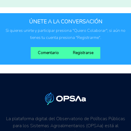
Colombia
Comunidad Andina
ÚNETE A LA CONVERSACIÓN
Ecuador
Si quieres unirte y participar presiona "Quiero Colaborar"; si aún no
Perú
tienes tu cuenta presiona "Registrarme".
Comentario
Registrarse
La plataforma digital del Observatorio de Políticas Públicas
para los Sistemas Agroalimentarios (OPSAa) está al