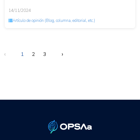
14/11/2024
Artículo de opinión (Blog, columna, editorial, etc.)
‹
›
1
2
3