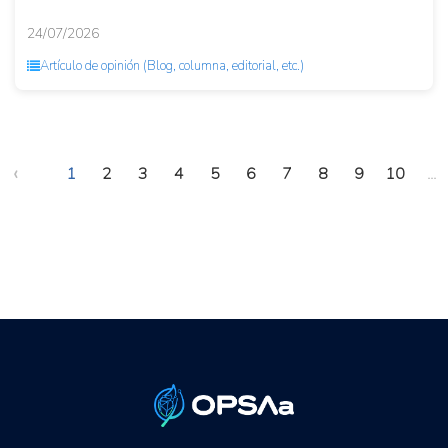
24/07/2026
Artículo de opinión (Blog, columna, editorial, etc.)
‹
1
2
3
4
5
6
7
8
9
10
...