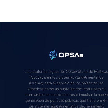
La plataforma digital del Observatorio de Política
Públicas para los Sistemas Agroalimentarios
(OPSAa) está al servicio de los países de las
Américas como un punto de encuentro para el
intercambio de conocimientos e impulsar la nueva
generación de políticas públicas que transformen
los sistemas agroalimentarios del hemisferio.