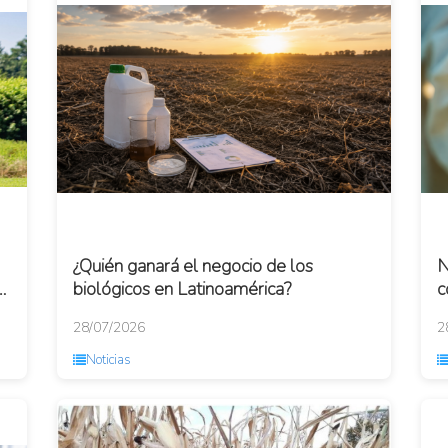
¿Quién ganará el negocio de los
N
e
biológicos en Latinoamérica?
c
a
28/07/2026
2
Noticias