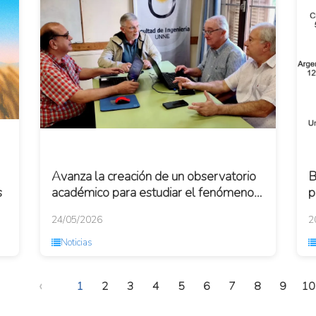
Avanza la creación de un observatorio
B
s
académico para estudiar el fenómeno
p
El Niño
h
24/05/2026
2
p
Noticias
‹
1
2
3
4
5
6
7
8
9
10