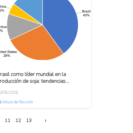
rasil como líder mundial en la
roducción de soja: tendencias
istóricas, situación actual y
0/05/2026
erspectivas futuras
Artículo de Revisión
›
11
12
13