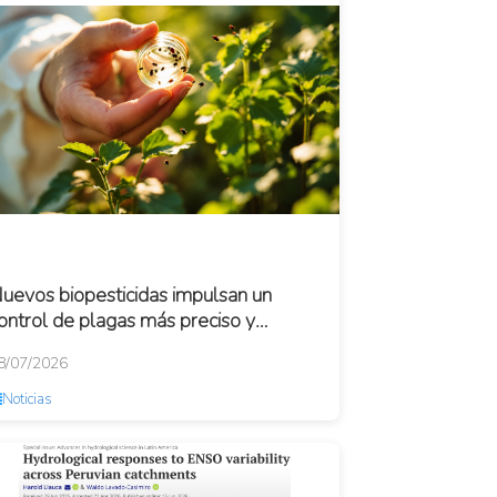
uevos biopesticidas impulsan un
ontrol de plagas más preciso y
migable con las abejas
8/07/2026
Noticias