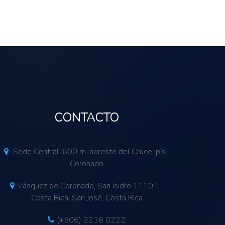
CONTACTO
Sede Central. 600 m. noreste del Cruce Ipís-
Coronado
Vásquez de Coronado, San Isidro 11101 -
Costa Rica. San José, Costa Rica
(+506) 2216 0222