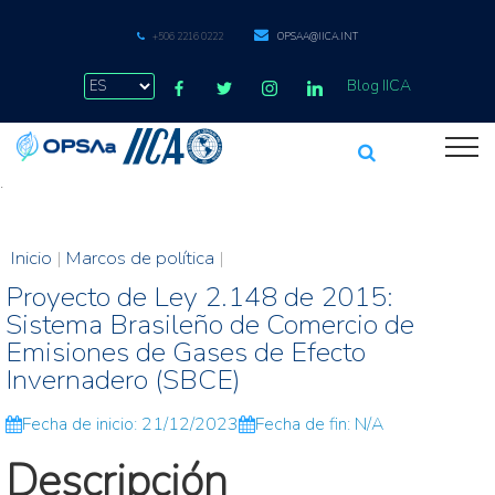
+506 2216 0222
OPSAA@IICA.INT
Blog IICA
.
Inicio
|
Marcos de política
|
Proyecto de Ley 2.148 de 2015:
Sistema Brasileño de Comercio de
Emisiones de Gases de Efecto
Invernadero (SBCE)
Fecha de inicio: 21/12/2023
Fecha de fin: N/A
Descripción