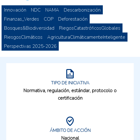
Innovación
NDC
NAMA
Descarbonización
Finanzas_Verdes
COP
Deforestación
Bosques&Biodiversidad
RiegosCatastróficosGlobales
RiesgosClimáticos
AgriculturaClimáticamenteInteligente
Perspectivas 2025-2026
TIPO DE INICIATIVA
Normativa, regulación, estándar, protocolo o
certificación
ÁMBITO DE ACCIÓN
Nacional