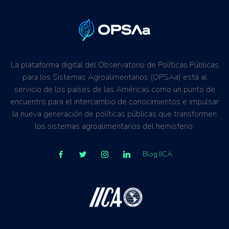
Revitalización de cuencas hidrográficas
Regulaciones, normativas y marcos jurídicos
Empresas privadas
Resiliencia al cambio climático
Personas investigadoras
Mitigación del clima
Propietarios o usuarios de la tierra
Mejora de la productividad
Organización de productores (cooperativas, etc)
Mejora de los Ingresos
La plataforma digital del Observatorio de Políticas Públicas
Mujeres
para los Sistemas Agroalimentarios (OPSAa) está al
Inclusión social
Mipymes
servicio de los países de las Américas como un punto de
Inclusión Productiva
Jóvenes
encuentro para el intercambio de conocimientos e impulsar
Generación de Información
Exportadores
la nueva generación de políticas públicas que transformen
Formación de capacitadas técnicas
los sistemas agroalimentarios del hemisferio.
Comunidades rurales
Eficiencia de los mercados
Economía y sistemas bajos en carbono
Blog IICA
Competitividad comercial
Biodiversidad