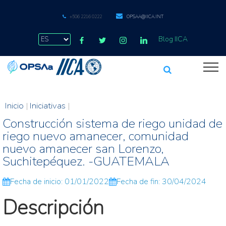
+506 2216 0222
OPSAA@IICA.INT
Blog IICA
Inicio
|
Iniciativas
|
Construcción sistema de riego unidad de
riego nuevo amanecer, comunidad
nuevo amanecer san Lorenzo,
Suchitepéquez. -GUATEMALA
Fecha de inicio: 01/01/2022
Fecha de fin: 30/04/2024
Descripción