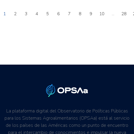
1
2
3
4
5
6
7
8
9
10
...
28
La plataforma digital del Observatorio de Políticas Públicas
para los Sistemas Agroalimentarios (OPSAa) está al servicio
de los países de las Américas como un punto de encuentro
para el intercambio de conocimientos e impulsar la nueva