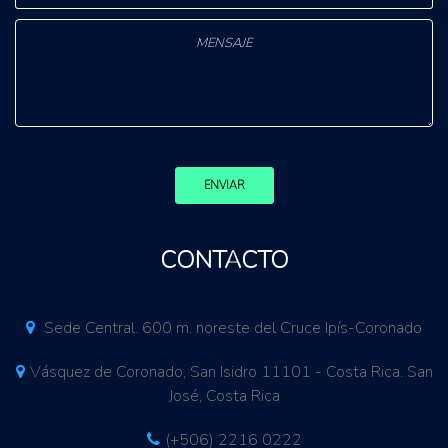
ENVIAR
CONTACTO
Sede Central. 600 m. noreste del Cruce Ipís-Coronado
Vásquez de Coronado, San Isidro 11101 - Costa Rica. San
José, Costa Rica
(+506) 2216 0222