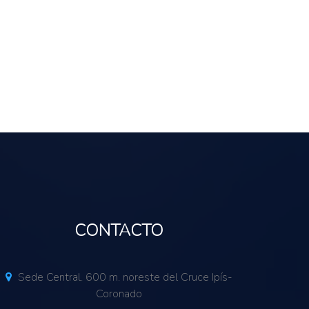
CONTACTO
Sede Central. 600 m. noreste del Cruce Ipís-
Coronado