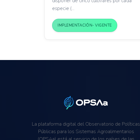
disponer de cinco cultivares por cada
especie (...
IMPLEMENTACIÓN- VIGENTE
La plataforma digital del Observatorio de Política
Públicas para los Sistemas Agroalimentarios
(OPSAa) está al servicio de los países de las