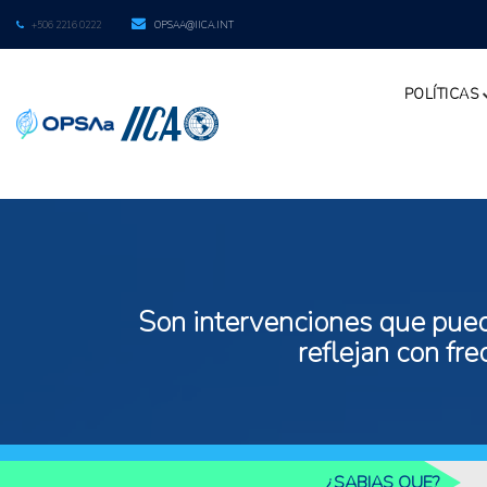
+506 2216 0222
OPSAA@IICA.INT
POLÍTICAS
Son intervenciones que puede
reflejan con fr
¿SABIAS QUE?