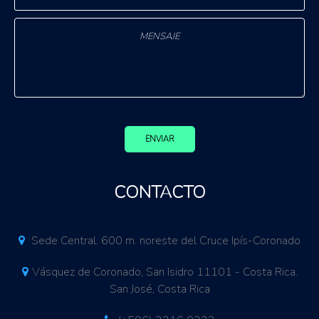
ENVIAR
CONTACTO
Sede Central. 600 m. noreste del Cruce Ipís-Coronado
Vásquez de Coronado, San Isidro 11101 - Costa Rica.
San José, Costa Rica