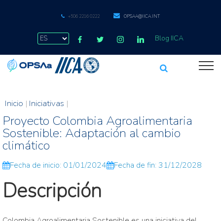
+506 2216 0222
OPSAA@IICA.INT
Blog IICA
Inicio
|
Iniciativas
|
Proyecto Colombia Agroalimentaria
Sostenible: Adaptación al cambio
climático
Fecha de inicio: 01/01/2024
Fecha de fin: 31/12/2028
Descripción
Colombia Agroalimentaria Sostenible es una iniciativa del