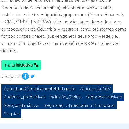
combinación de recursos financieros de CAF (Banco de
Desarrollo de América Latina), el Gobierno de Colombia,
instituciones de investigación agropecuaria (Alianza Bioversity
– CIAT, CIMMYT y CIPAV), y las asociaciones de productores
agropecuarios de Colombia, y recursos, tanto préstamos como
fondos concesionales (subvenciones) del Fondo Verde del
Clima (GCF). Cuenta con una inversión de 99.9 millones de
dólares.
Ir a la Iniciativa
Compartir:
AgriculturaClimáticamenteInteligente
ArticulaciónCdV
Cadenas_productivas
Inclusión_Digital
NegociosInclusivos
RiesgosClimáticos
Seguridad_Alimentaria_Y_Nutricional
Sequías