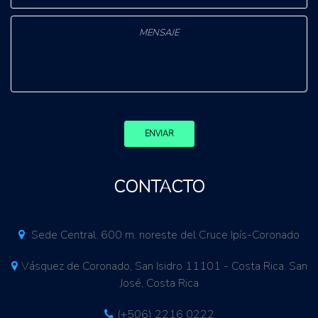
ENVIAR
CONTACTO
Sede Central. 600 m. noreste del Cruce Ipís-Coronado
Vásquez de Coronado, San Isidro 11101 - Costa Rica. San
José, Costa Rica
(+506) 2216 0222