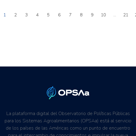
1
2
3
4
5
6
7
8
9
10
...
21
La plataforma digital del Observatorio de Políticas Públicas
para los Sistemas Agroalimentarios (OPSAa) está al servicio
de los países de las Américas como un punto de encuentro
para el intercambio de conocimientos e impulsar la nueva