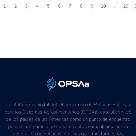
1
2
3
4
5
6
7
8
9
10
...
20
La plataforma digital del Observatorio de Políticas Públicas
para los Sistemas Agroalimentarios (OPSAa) está al servicio
de los países de las Américas como un punto de encuentro
para el intercambio de conocimientos e impulsar la nueva
generación de políticas públicas que transformen los