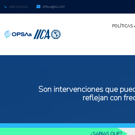
+506 2216 0222
OPSAA@IICA.INT
POLÍTICAS
Son intervenciones que puede
reflejan con fr
¿SABIAS QUE?